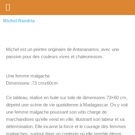
Aller
au
contenu
Michel Randria
Michel est un peintre originaire de Antananarivo, avec une
passion pour des couleurs vives et chaleureuses.
Une femme malgache
Dimensions :73 cmx60cm
Ce tableau, réalisé en huile sur toile de dimensions 73×60 cm,
dépeint une scène de vie quotidienne à Madagascar. On y voit
une femme malgache poussant son vélo chargé de
marchandises qu’elle vend en ville, illustrant son labeur et sa
détermination. Elle incarne la force et le courage des femmes
malgaches, surtout dans un contexte où elle semble élever