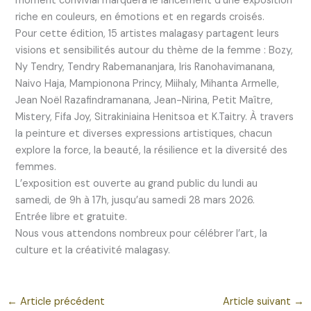
moment convivial marquera le lancement d’une exposition
riche en couleurs, en émotions et en regards croisés.
Pour cette édition, 15 artistes malagasy partagent leurs
visions et sensibilités autour du thème de la femme : Bozy,
Ny Tendry, Tendry Rabemananjara, Iris Ranohavimanana,
Naivo Haja, Mampionona Princy, Miihaly, Mihanta Armelle,
Jean Noël Razafindramanana, Jean-Nirina, Petit Maître,
Mistery, Fifa Joy, Sitrakiniaina Henitsoa et K.Taitry. À travers
la peinture et diverses expressions artistiques, chacun
explore la force, la beauté, la résilience et la diversité des
femmes.
L’exposition est ouverte au grand public du lundi au
samedi, de 9h à 17h, jusqu’au samedi 28 mars 2026.
Entrée libre et gratuite.
Nous vous attendons nombreux pour célébrer l’art, la
culture et la créativité malagasy.
←
Article précédent
Article suivant
→